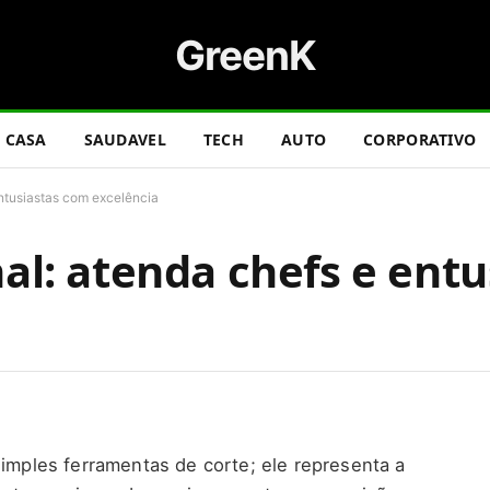
GreenK
CASA
SAUDAVEL
TECH
AUTO
CORPORATIVO
entusiastas com excelência
nal: atenda chefs e ent
simples ferramentas de corte; ele representa a