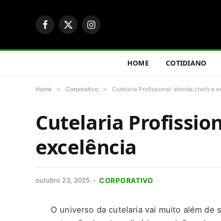
Facebook
X
Instagram
(Twitter)
HOME
COTIDIANO
Home
»
Corporativo
»
Cutelaria Profissional: atenda chefs e 
Cutelaria Profissio
excelência
outubro 23, 2025
CORPORATIVO
O universo da cutelaria vai muito além de 